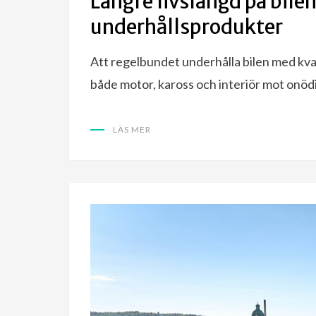
Längre livslängd på bile
underhållsprodukter
Att regelbundet underhålla bilen med kva
både motor, kaross och interiör mot onödi
LÄS MER