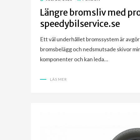
ON
Längre bromsliv med prof
speedybilservice.se
Ett väl underhållet bromssystem är avgör
bromsbelägg och nedsmutsade skivor mins
komponenter och kan leda…
LÄS MER