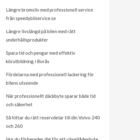
Längre bromsliv med professionell service
från speedybilservice.se
Längre livslängd på bilen med rätt
underhållsprodukter
Spara tid och pengar med effektiv
körutbildning i Borås
Fördelarna med professionell lackering för
bilens utseende
När professionellt däckbyte sparar både tid
och säkerhet
Så hittar du rätt reservdelar till din Volvo 240
och 260
Hur du förbereder dig för ett växellådesbyte