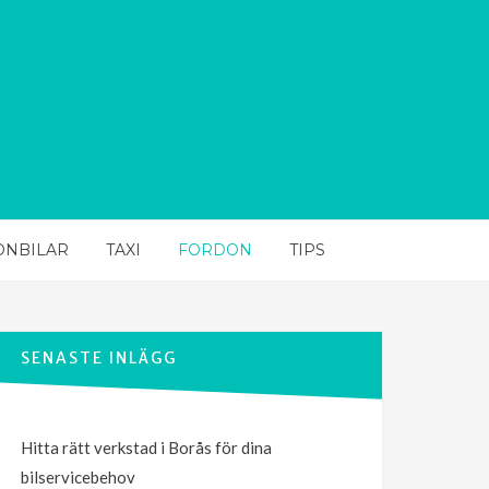
ONBILAR
TAXI
FORDON
TIPS
SENASTE INLÄGG
Hitta rätt verkstad i Borås för dina
bilservicebehov