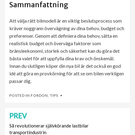
Sammanfattning
Att välja rätt bilmodell är en viktig beslutsprocess som
kräver noggrann övervägning av dina behov, budget och
preferenser. Genom att definiera dina behov, sätta en
realistisk budget och överväga faktorer som
bränsleekonomi, storlek och säkerhet kan du göra det
bästa valet för att uppfylla dina krav och önskemål.
Innan du slutligen köper din nya bil är det också en god
idé att göra en provkörning för att se om bilen verkligen
passar dig.
POSTED IN
FORDON
,
TIPS
PREV
Inläggsnavigering
Så revolutionerar självkörande lastbilar
transportindustrin