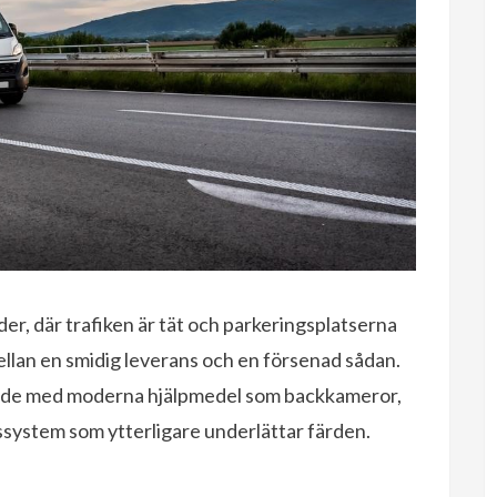
der, där trafiken är tät och parkeringsplatserna
mellan en smidig leverans och en försenad sådan.
stade med moderna hjälpmedel som backkameror,
system som ytterligare underlättar färden.