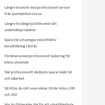
Längre bromsliv med professionell service
från speedybilservice.se
Längre livslängd på bilen med rätt
underhållsprodukter
Spara tid och pengar med effektiv
körutbildning i Borås
Fördelarna med professionell lackering för
bilens utseende
När professionellt däckbyte sparar både tid
och säkerhet
Så hittar du rätt reservdelar till din Volvo 240
och 260
Hur du förbereder dig för ett växellådesbyte