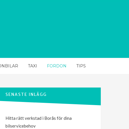
ONBILAR
TAXI
FORDON
TIPS
SENASTE INLÄGG
Hitta rätt verkstad i Borås för dina
bilservicebehov