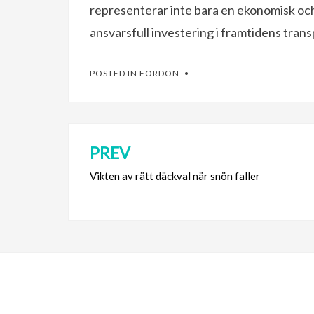
representerar inte bara en ekonomisk och
ansvarsfull investering i framtidens trans
POSTED IN
FORDON
PREV
Inläggsnavigering
Vikten av rätt däckval när snön faller