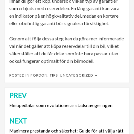
Innan du gör ett köp, undersök vilken typ av garantier
som erbjuds med reservdelen. En lång garanti kan vara
en indikator på en högkvalitativ del, medan en kortare
eller obefintlig garanti bör signalera försiktighet.
Genom att följa dessa steg kan du göra mer informerade
val när det gäller att köpa reservdelar till din bil, vilket
säkerställer att du får delar som inte bara passar, utan
också fungerar optimalt för din bilmodell.
POSTED IN
FORDON
,
TIPS
,
UNCATEGORIZED
PREV
Inläggsnavigering
Elmopedbilar som revolutionerar stadsnavigeringen
NEXT
Maximera prestanda och säkerhet: Guide för att välja rätt